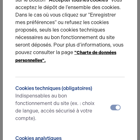
de votre projet.
acceptez le dépôt de l’ensemble des cookies.
Dans le cas où vous cliquez sur "Enregistrer
mes préférences" ou refusez les cookies
proposés, seuls les cookies techniques
nécessaires au bon fonctionnement du site
seront déposés. Pour plus d’informations, vous
pouvez consulter la page
"Charte de données
personnelles".
01.02.2024
MRA Fashion s’installe dans le centre-ville d’Évreux
MRA FASHION, spécialiste de la maroquinerie, s'implante
Cookies techniques (obligatoires)
en plein cœur d'Évreux, prenant à bail un local de 99 m² au
36 Rue Chartraine, avec l'accompagnement d'Arthur Loyd.
Indispensables au bon
fonctionnement du site (ex. : choix
de langue, accès sécurisé à votre
compte).
Une question ?
Cookies analytiques