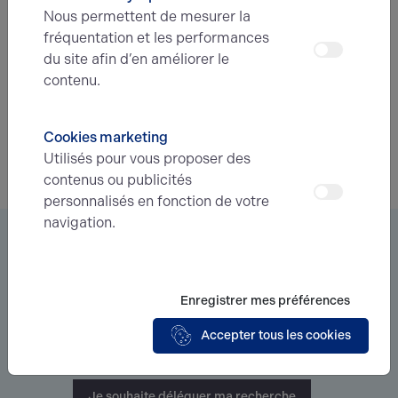
Prenez contact avec nos experts pour vous
Nous permettent de mesurer la
accompagner dans votre projet d’immobilier
fréquentation et les performances
d’entreprise.
du site afin d’en améliorer le
contenu.
Je prends contact
Cookies marketing
Utilisés pour vous proposer des
contenus ou publicités
personnalisés en fonction de votre
navigation.
Vous êtes à la recherche d’un bien
immobilier ?
Enregistrer mes préférences
Déléguez votre projet
à nos experts et soyez prévenus des
nouvelles offres en
avant-première
correspondant à votre
Accepter tous les cookies
recherche.
Je souhaite déléguer ma recherche