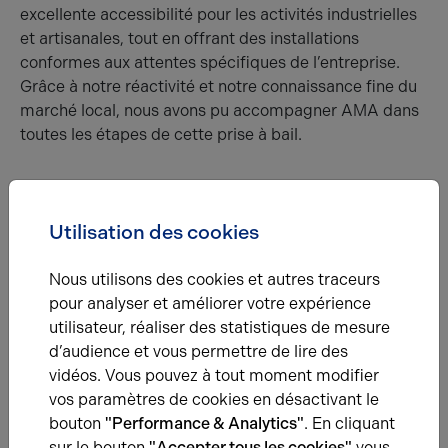
excellente accessibilité pour les activités industrielles
et artisanales, tout en offrant des installations
conformes aux attentes spécifiques de l’entreprise.
Grâce à notre réactivité et notre connaissance fine du
marché local, nous avons pu accompagner AMA dans
toutes les étapes de cette prise à bail.
Récemment sur les références
Utilisation des cookies
Nous utilisons des cookies et autres traceurs
pour analyser et améliorer votre expérience
utilisateur, réaliser des statistiques de mesure
d’audience et vous permettre de lire des
vidéos. Vous pouvez à tout moment modifier
23.10.2025
vos paramètres de cookies en désactivant le
Nouvelle transaction : OncoDiag !
bouton
"Performance & Analytics"
. En cliquant
Chez Arthur Loyd Evreux, nous vous conseillons tout au long
sur le bouton
"Accepter tous les cookies"
vous