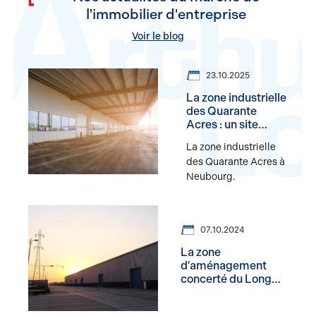
l'immobilier d'entreprise
Voir le blog
23.10.2025
La zone industrielle
des Quarante
Acres : un site
industriel complet
La zone industrielle
et recherché au
des Quarante Acres à
Neubourg
Neubourg.
07.10.2024
La zone
d'aménagement
concerté du Long
Buisson à Évreux