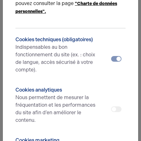
pouvez consulter la page
"Charte de données
personnelles".
Type d'offre
Message
Cookies techniques (obligatoires)
Indispensables au bon
fonctionnement du site (ex. : choix
de langue, accès sécurisé à votre
compte).
Cookies analytiques
En soumettant ce formulaire, j'accepte que
Nous permettent de mesurer la
les informations saisies soient exploitées
fréquentation et les performances
dans le cadre de ma demande et de la
du site afin d’en améliorer le
relation commerciale qui peut en découler.*
contenu.
Envoyer
Cookies marketing