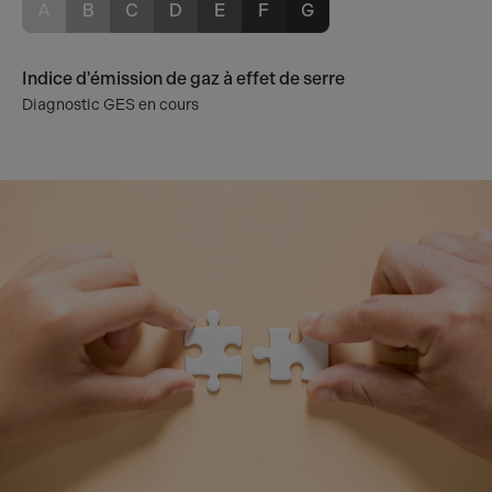
A
B
C
D
E
F
G
Indice d'émission de gaz à effet de serre
Diagnostic GES en cours