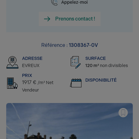
Appelez-moi
Prenons contact !
Référence :
1308367-0V
ADRESSE
SURFACE
EVREUX
120 m²
non divisibles
PRIX
DISPONIBILITÉ
1917 €
/m² Net
Vendeur