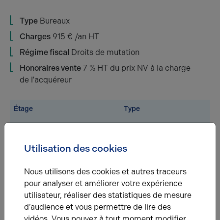
Type
Bureaux
Charges
915 € /an HT
Régime fiscal
Droits de mutation
Honoraires vente
7 % HT du prix NV à la charge
de l'acquéreur
Étage
Type
RDC
Bureaux
Utilisation des cookies
Total
/
Nous utilisons des cookies et autres traceurs
pour analyser et améliorer votre expérience
Eléments affichés non contractuels
utilisateur, réaliser des statistiques de mesure
d’audience et vous permettre de lire des
vidéos. Vous pouvez à tout moment modifier