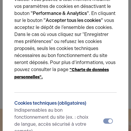
Énergie
vos paramètres de cookies en désactivant le
bouton
"Performance & Analytics"
. En cliquant
sur le bouton
"Accepter tous les cookies"
vous
A
B
C
D
E
F
G
acceptez le dépôt de l’ensemble des cookies.
Dans le cas où vous cliquez sur "Enregistrer
Diagnostic de performance énergétique
mes préférences" ou refusez les cookies
DPE : niveau E (331)
proposés, seuls les cookies techniques
nécessaires au bon fonctionnement du site
seront déposés. Pour plus d’informations, vous
A
B
C
D
E
F
G
pouvez consulter la page
"Charte de données
personnelles".
Indice d'émission de gaz à effet de serre
GES : niveau E (331)
Cookies techniques (obligatoires)
Indispensables au bon
fonctionnement du site (ex. : choix
de langue, accès sécurisé à votre