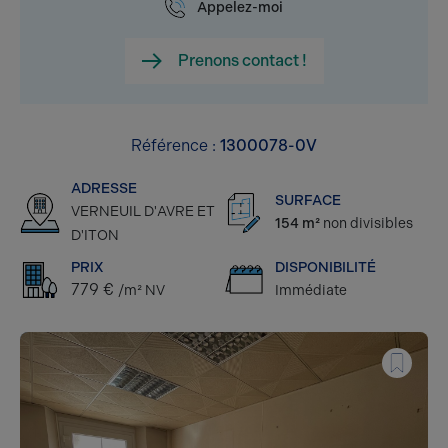
Appelez-moi
Prenons contact !
Référence :
1300078-0V
ADRESSE
SURFACE
VERNEUIL D'AVRE ET
154 m²
non divisibles
D'ITON
PRIX
DISPONIBILITÉ
779 €
/m² NV
Immédiate