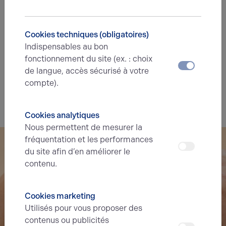
Diagnostic de performance énergétique
Diagnostic DPE en cours
Cookies techniques (obligatoires)
Indispensables au bon
A
B
C
D
E
F
G
fonctionnement du site (ex. : choix
de langue, accès sécurisé à votre
Indice d'émission de gaz à effet de serre
compte).
Diagnostic GES en cours
Cookies analytiques
Nous permettent de mesurer la
fréquentation et les performances
du site afin d’en améliorer le
contenu.
Cookies marketing
Utilisés pour vous proposer des
contenus ou publicités