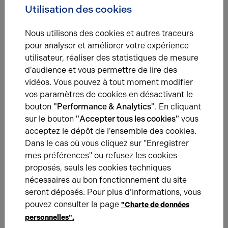
1
Locaux Professionnels
Utilisation des cookies
Nous utilisons des cookies et autres traceurs
RDC
Locaux Professionnels
pour analyser et améliorer votre expérience
utilisateur, réaliser des statistiques de mesure
d’audience et vous permettre de lire des
vidéos. Vous pouvez à tout moment modifier
Total Cellule
Locaux Professionnels
vos paramètres de cookies en désactivant le
bouton
"Performance & Analytics"
. En cliquant
Total
/
sur le bouton
"Accepter tous les cookies"
vous
acceptez le dépôt de l’ensemble des cookies.
Eléments affichés non contractuels
Dans le cas où vous cliquez sur "Enregistrer
mes préférences" ou refusez les cookies
proposés, seuls les cookies techniques
Énergie
nécessaires au bon fonctionnement du site
seront déposés. Pour plus d’informations, vous
A
pouvez consulter la page
B
C
D
E
F
G
"Charte de données
personnelles".