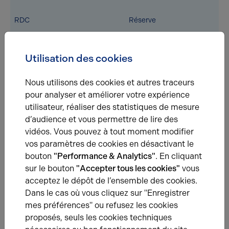
RDC
Réserve
Utilisation des cookies
RDC
Locaux sociaux
Nous utilisons des cookies et autres traceurs
pour analyser et améliorer votre expérience
RDC
Locaux techniques
utilisateur, réaliser des statistiques de mesure
d’audience et vous permettre de lire des
vidéos. Vous pouvez à tout moment modifier
S;Sol
Réserve
vos paramètres de cookies en désactivant le
bouton
"Performance & Analytics"
. En cliquant
sur le bouton
"Accepter tous les cookies"
vous
acceptez le dépôt de l’ensemble des cookies.
Total Cellule
Locaux Commerciaux
Dans le cas où vous cliquez sur "Enregistrer
mes préférences" ou refusez les cookies
Total
/
proposés, seuls les cookies techniques