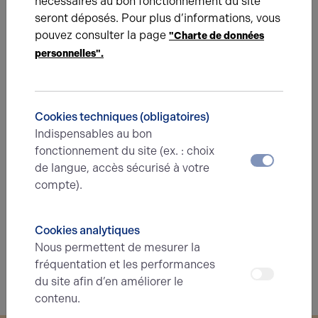
nécessaires au bon fonctionnement du site
Eléments affichés non contractuels
seront déposés. Pour plus d’informations, vous
pouvez consulter la page
"Charte de données
personnelles".
Énergie
A
B
C
D
E
F
G
Cookies techniques (obligatoires)
Indispensables au bon
Diagnostic de performance énergétique
fonctionnement du site (ex. : choix
Diagnostic DPE en cours
de langue, accès sécurisé à votre
compte).
A
B
C
D
E
F
G
Cookies analytiques
Nous permettent de mesurer la
Indice d'émission de gaz à effet de serre
fréquentation et les performances
Diagnostic GES en cours
du site afin d’en améliorer le
contenu.