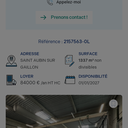
Appelez-moi
Prenons contact !
Référence :
2157563-0L
ADRESSE
SURFACE
SAINT AUBIN SUR
1337 m²
non
GAILLON
divisibles
LOYER
DISPONIBILITÉ
84000 €
/an HT HC
01/01/2027