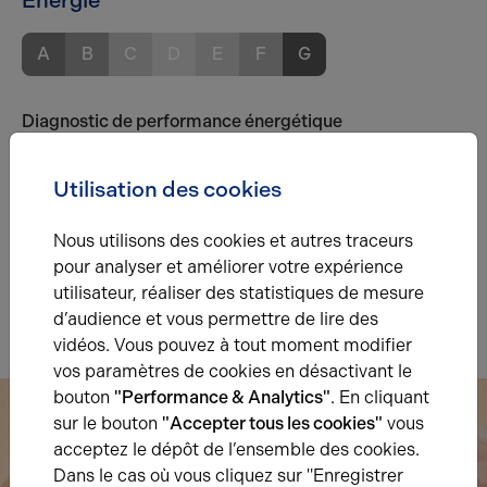
Énergie
A
B
C
D
E
F
G
Diagnostic de performance énergétique
Diagnostic DPE en cours
Utilisation des cookies
A
B
C
D
E
F
G
Nous utilisons des cookies et autres traceurs
pour analyser et améliorer votre expérience
Indice d'émission de gaz à effet de serre
utilisateur, réaliser des statistiques de mesure
Diagnostic GES en cours
d’audience et vous permettre de lire des
vidéos. Vous pouvez à tout moment modifier
vos paramètres de cookies en désactivant le
bouton
"Performance & Analytics"
. En cliquant
sur le bouton
"Accepter tous les cookies"
vous
acceptez le dépôt de l’ensemble des cookies.
Dans le cas où vous cliquez sur "Enregistrer