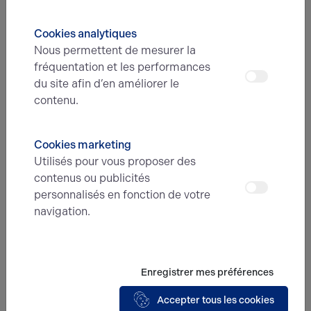
Nous avons hâte de vous lire,
Cookies analytiques
prenez contact !
Nous permettent de mesurer la
fréquentation et les performances
Nom*
du site afin d’en améliorer le
contenu.
Prénom*
Cookies marketing
Utilisés pour vous proposer des
contenus ou publicités
personnalisés en fonction de votre
E-mail*
navigation.
N° de téléphone*
Enregistrer mes préférences
Accepter tous les cookies
Type d'offre