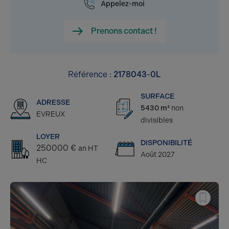
Appelez-moi
Prenons contact !
Référence :
2178043-0L
SURFACE
ADRESSE
5430 m²
non
EVREUX
divisibles
LOYER
DISPONIBILITÉ
250000 €
an HT
Août 2027
HC