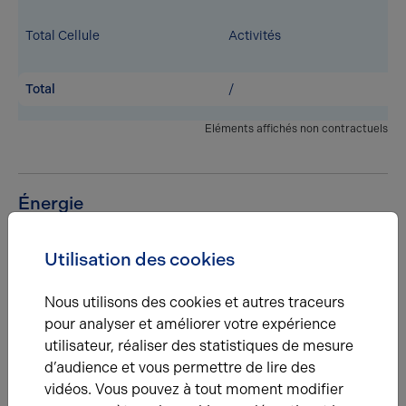
Total Cellule
Activités
Total
/
Eléments affichés non contractuels
Énergie
A
B
C
D
E
F
G
Utilisation des cookies
Nous utilisons des cookies et autres traceurs
Diagnostic de performance énergétique
pour analyser et améliorer votre expérience
Diagnostic DPE en cours
utilisateur, réaliser des statistiques de mesure
d’audience et vous permettre de lire des
A
B
C
D
E
F
G
vidéos. Vous pouvez à tout moment modifier